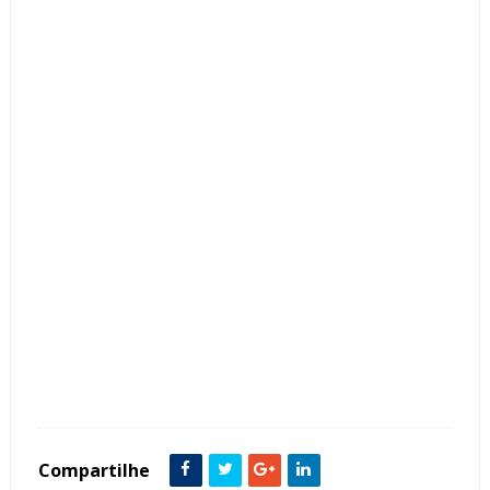
Tags :
Bancadas
Banheiro
Cozinha
decoração
Dicas
Lavabo
Modelos
O que é
Pedra
Silestone
Compartilhe