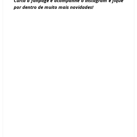
Curta a
fanpage
e acompanhe o
instagram
e fique
por dentro de muito mais novidades!
Tags :
Armários
Closets
decoração
Dicas
Estilo Clássico
Estilo Grego Clássico
Gringo Modelos
ilha