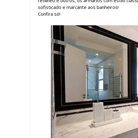
retilíneo e outros, os armários com estilo clá
sofisticado e marcante aos banheiros!
Confira só!