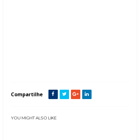
Tags :
Espaços Gourmet Área de Churrasco Living Ambientes Integrados decoração
Compartilhe
YOU MIGHT ALSO LIKE