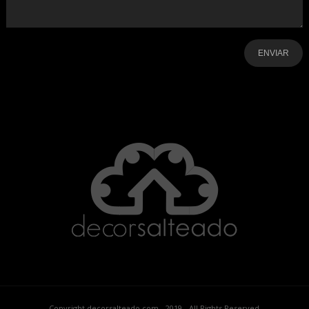
-
-
-
-
-
-
Copyright decorsalteado.com - 2019 - All Rights Reserved