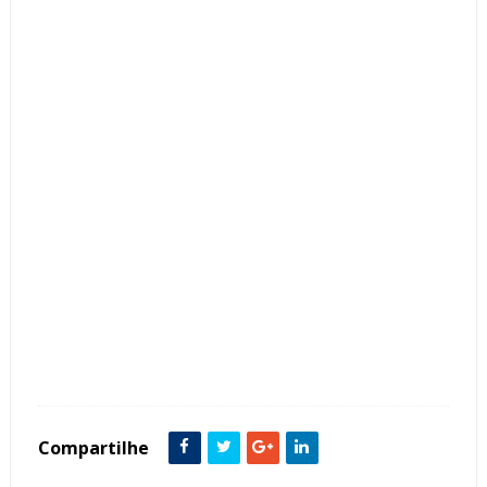
Tags :
suite casal Banheiro Pequenos Cabeceira Quarto Guarda-Roupa Armários
Porta de Correr Mármore
Compartilhe