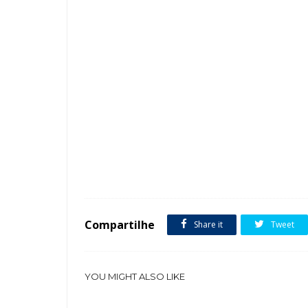
Tags :
fachadas de casas Mármore Travertino Modelos Dicas
Compartilhe
Share it
Tweet
YOU MIGHT ALSO LIKE