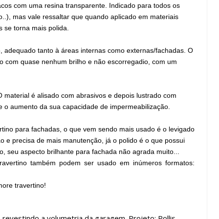
cos com uma resina transparente. Indicado para todos os
..), mas vale ressaltar que quando aplicado em materiais
s se torna mais polida.
, adequado tanto à áreas internas como externas/fachadas. O
ando com quase nenhum brilho e não escorregadio, com um
o. O material é alisado com abrasivos e depois lustrado com
o e o aumento da sua capacidade de impermeabilização.
tino para fachadas, o que vem sendo mais usado é o levigado
ão e precisa de mais manutenção, já o polido é o que possui
, seu aspecto brilhante para fachada não agrada muito...
ravertino também podem ser usado em inúmeros formatos:
re travertino!
revestindo a volumetria da garagem. Projeto: Pollis