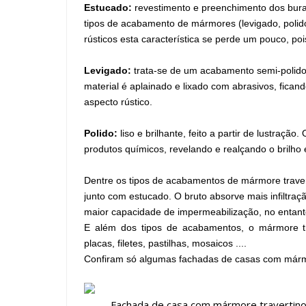
Estucado:
revestimento e preenchimento dos bura
tipos de acabamento de mármores (levigado, polido
rústicos esta característica se perde um pouco, poi
Levigado:
trata-se de um acabamento semi-polido
material é aplainado e lixado com abrasivos, fic
aspecto rústico.
Polido:
liso e brilhante, feito a partir de lustraçã
produtos químicos, revelando e realçando o brilh
Dentre os tipos de acabamentos de mármore traver
junto com estucado. O bruto absorve mais infiltraç
maior capacidade de impermeabilização, no entanto
E além dos tipos de acabamentos, o mármore t
placas, filetes, pastilhas, mosaicos ....
Confiram só algumas fachadas de casas com mármo
Fachada de casa com mármore travertino 