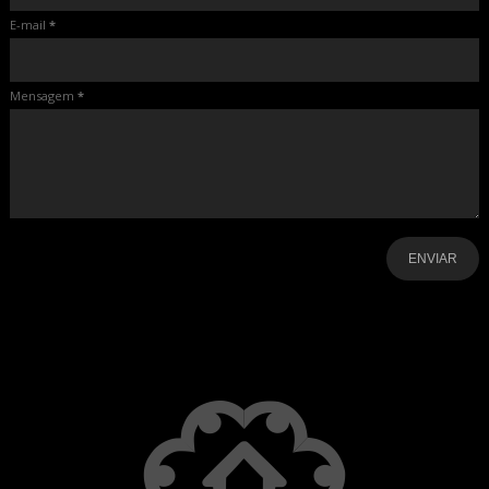
E-mail
*
Mensagem
*
-
-
-
-