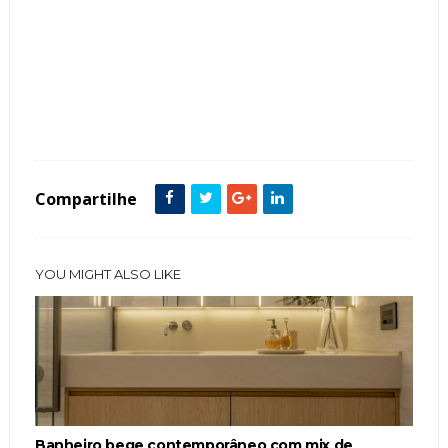
Tags :
Banheira
Banheiro
Cor Branco
Cor Cinza
Cores Claras
featured
Madeira
Mármore
Compartilhe
YOU MIGHT ALSO LIKE
Banheiro bege contemporâneo com mix de