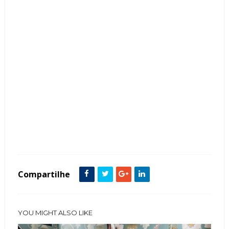
Tags :
Bancada
Clássico
Espelho
featured
Iluminação
Lavabo
Metais Dourados
Ônix
Papel de Parede
Compartilhe
YOU MIGHT ALSO LIKE