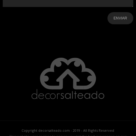
-
-
-
-
-
-
Copyright decorsalteado.com - 2019 - All Rights Reserved