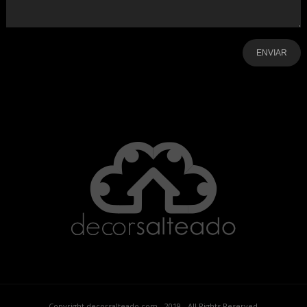
-
-
-
-
-
-
Copyright decorsalteado.com - 2019 - All Rights Reserved