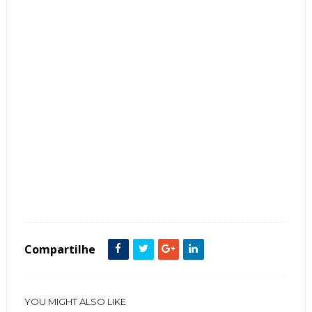
Tags :
Cor Branco
featured
jardim de inverno
Lavabo
Metais Dourados
Mosaicos
Parede
Pedra
Pequeno
Compartilhe
YOU MIGHT ALSO LIKE