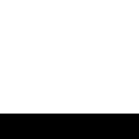
-
-
-