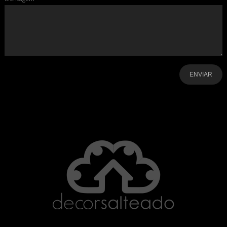
-
-
-
-
-
-