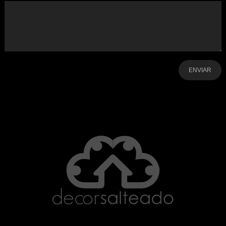
-
-
-
-
-
-