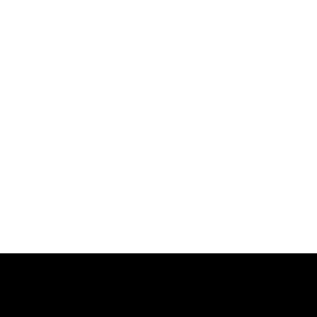
-
-
-