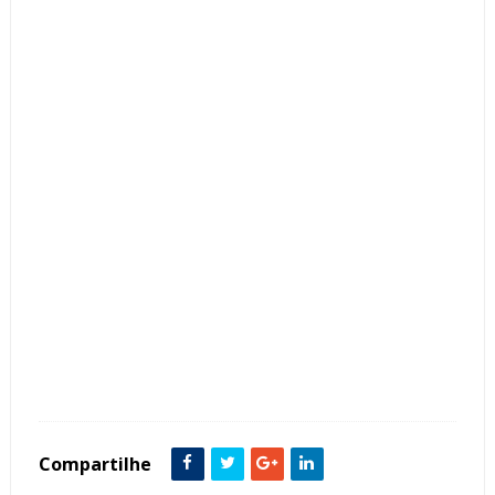
Tags :
Espaço Gourmet
featured
Ilhas
Compartilhe