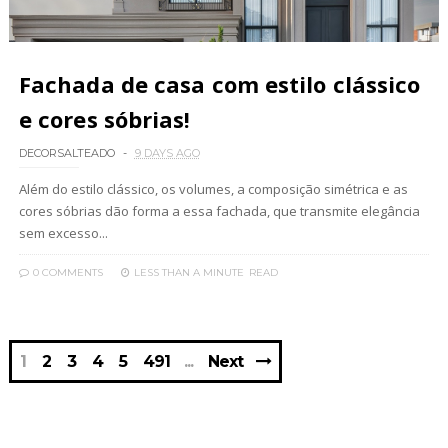
Fachada de casa com estilo clássico
e cores sóbrias!
DECORSALTEADO
9 DAYS AGO
Além do estilo clássico, os volumes, a composição simétrica e as
cores sóbrias dão forma a essa fachada, que transmite elegância
sem excesso...
0 COMMENTS
LESS THAN A MINUTE
READ
1
2
3
4
5
491
Next