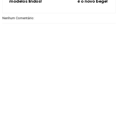
modelos lindos!
é o novo bege!
Nenhum Comentário: