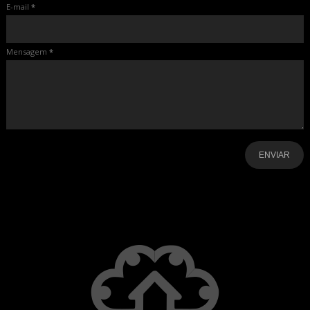
E-mail
*
Mensagem
*
-
-
-
-