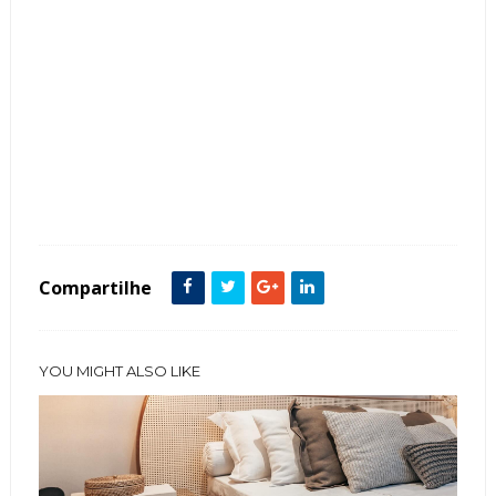
Tags :
Acabamentos
Ambientes
Banheiros
Cor Cinza
Cozinhas
decoração
Estar
Fachadas
Living
Quartos
Salas
Salas Integradas
Suites
Tendência
Compartilhe
YOU MIGHT ALSO LIKE