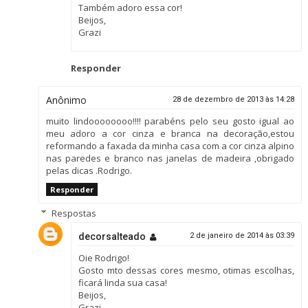
Também adoro essa cor!
Beijos,
Grazi
Responder
Anônimo
28 de dezembro de 2013 às 14:28
muito lindoooooooo!!!! parabéns pelo seu gosto igual ao
meu adoro a cor cinza e branca na decoração,estou
reformando a faxada da minha casa com a cor cinza alpino
nas paredes e branco nas janelas de madeira ,obrigado
pelas dicas .Rodrigo.
Responder
Respostas
decorsalteado
2 de janeiro de 2014 às 03:39
Oie Rodrigo!
Gosto mto dessas cores mesmo, otimas escolhas,
ficará linda sua casa!
Beijos,
Grazi