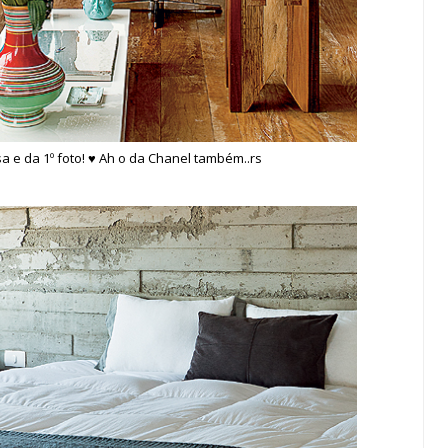
sa e da 1º foto! ♥ Ah o da Chanel também..rs