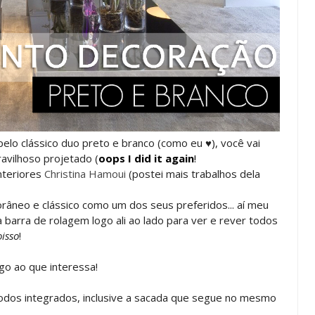
pelo clássico duo preto e branco (como eu ♥), você vai
avilhoso projetado (
oops I did it again
!
interiores
Christina Hamoui
(postei mais trabalhos dela
porâneo e clássico como um dos seus preferidos... aí meu
a barra de rolagem logo ali ao lado para ver e rever todos
isso
!
o ao que interessa!
todos integrados, inclusive a sacada que segue no mesmo