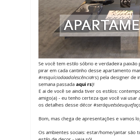
Se você tem estilo sóbrio e verdadeira paixão 
pirar em cada cantinho desse apartamento mar
#resquíciodaadolescência
!rs) pela designer de 
semana passada
aqui
rs
)!
E ai de você se ainda tiver os estilos: contem
amigo(a) - eu tenho certeza que você vai usar 
os detalhes desse décor #
seráqueésóeuquefaço
Bom, mas chega de apresentações e vamos log
Os ambientes sociais: estar/home/jantar são 
estilo de decor - veja só!