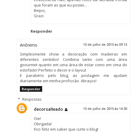
que foram as que eu postei...
Beijos,
Grazi
Responder
Anônimo
15 de julho de 2015 às 09:15
Simplesmente show a decoração com madeiras em
diferentes sentidos! Combina tanto com uma área
goourmet quanto em uma área de estar como em cima do
estofado! Perfeito o decor e o layout
E parabéns pelo blog, as postagem me ajudam
diariamente em minha profissão. Abraços!
Responder
Respostas
decorsalteado
15 de julho de 2015 às 14:30
Oie!
Obrigada!
Fico feliz em saber que curte o blog!