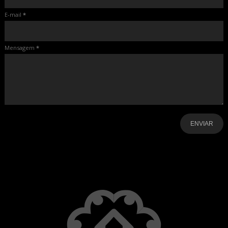
E-mail
*
Mensagem
*
-
-
-
-