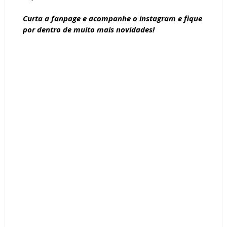
Curta a
fanpage
e acompanhe o
instagram
e fique
por dentro de muito mais novidades!
Tags :
Área de Churrasco
Área de Lazer
Casa
Cozinha
decoração
Fachada
Iluminação
Paisagismo
Pé direito duplo