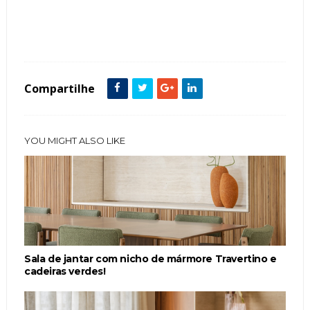
Tags :
Banheiro
Cor Cinza
Cozinha
decoração
Dourado
Quarto
Sala
Sala de Jantar
Compartilhe
YOU MIGHT ALSO LIKE
Sala de jantar com nicho de mármore Travertino e
cadeiras verdes!