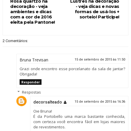
Rosa quartzo na
Lustres na decoração
decoração - veja
- veja dicas e novas
ambientes e dicas
formas de usá-los +
com a cor de 2016
sorteio! Participe!
eleita pela Pantone!
2 Comentários:
Bruna Trevisan
15 de setembro de 2015 às 11:50
Grazi onde encontro esse porcelanato da sala de jantar?
Obrigada!
Responder
Respostas
decorsalteado
15 de setembro de 2015 às 16:36
Oie Bruna!
É da Portobello uma marca bastante conhecida,
com certeza você encontra fácil em lojas maiores
de revestimentos.