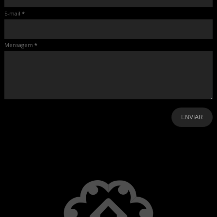
E-mail
*
Mensagem
*
-
-
-
-