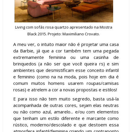
Living com sofás rosa quartzo apresentado na Mostra
Black 2015. Projeto: Maximiliano Crovato.
A meu ver, o intuito maior não é projetar uma casa
da Barbie, já que a cor também tem uma pegada
extremamente feminina ou uma casinha de
brinquedos (a não ser que você queira rs) e sim
ambientes que desmistificam esse conceito infantil
e feminino (como na na moda, pois hoje em dia é
comum muitos homens usarem roupas/camisas
rosas) e atrelem a cor a novas propostas e estilos!
E para isso não tem muito segredo, basta usá-la
acompanhada de outras cores, sejam elas neutras
ou não como azul, amarelo... e/ou com elementos
que tenham um estilo diferente e marcante como
rústico, moderno/descolado e que destoem essa
atmosfera infantil/feminina criando um contraponto