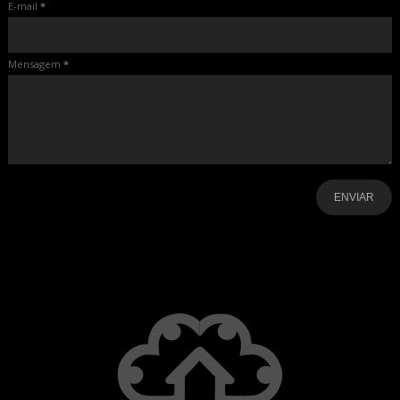
E-mail
*
Mensagem
*
-
-
-
-