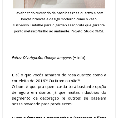
Lavabo todo revestido de pastilhas rosa quartzo e com
louças brancas e design moderno como o vaso
suspenso. Detalhe para o garden seat prata que garante
ponto metálico/brilho ao ambiente. Projeto: Studio
XMSL
Fotos: Divulgação; Google Imagens
(+
info
)
E aí, o que vocês acharam do rosa quartzo como a
cor eleita de 2016?! Curtiram ou não?!
O bom é que pra quem curtiu terá bastante opção
de agora em diante, já que muitas industrias do
segmento da decoração (e outros) se baseiam
nessa novidade para produzirem!
Curta a
fanpage
e acompanhe o
instagram
e fique