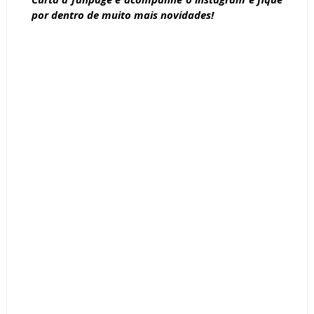
por dentro de muito mais novidades!
Tags :
Ambientes
Banheiro
Cozinha
decoração
Dicas
Modelos
Quarto
Rosa Quartzo
Sala
Sofás