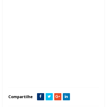
Tags :
Ambientes Grandes
decoração
Dicas
Living
mesa de centro
Modelos
Poltronas
Sala de Bate Papo
Sala de Estar
Sala de TV
Sofás
Compartilhe