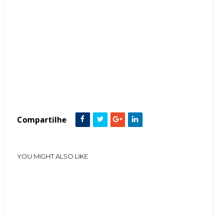
Tags :
decoração
Degraus
Desnível
Piso
Sala
Sunken
Compartilhe
YOU MIGHT ALSO LIKE