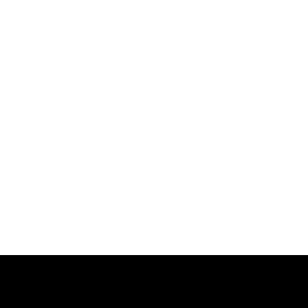
-
-
-