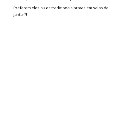
Preferem eles ou os tradicionais pratas em salas de
jantar?!
Tags :
Sala de Jantar Espelho Bronze Parede decoração Modelos