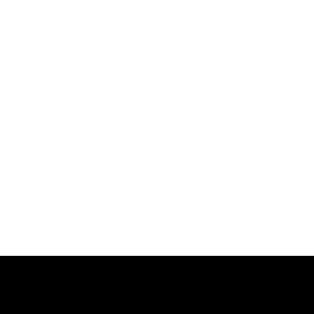
-
-
-