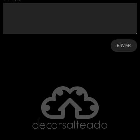
-
-
-
-
-
-