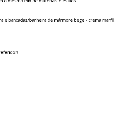
 o mesmo mix de materiais e estilos.
a e bancadas/banheira de mármore bege - crema marfil.
eferido?!