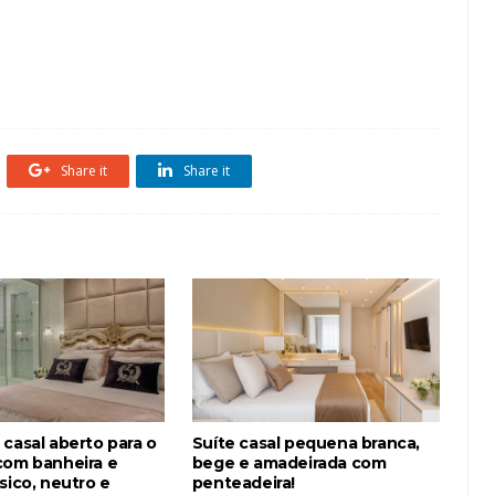
ge
Cores Neutras
Madeira
Quartos Casal
suite casal
Share it
Share it
casal aberto para o
Suíte casal pequena branca,
com banheira e
bege e amadeirada com
sico, neutro e
penteadeira!