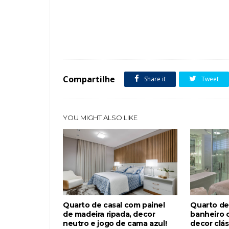
Tags :
Banheiras
Banheiro
Cabeceira
Closets
Cor Be
Compartilhe
Share it
Tweet
YOU MIGHT ALSO LIKE
Quarto de casal com painel
Quarto de 
de madeira ripada, decor
banheiro 
neutro e jogo de cama azul!
decor clás