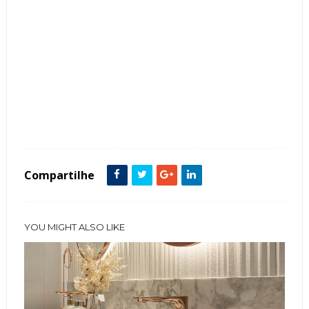
Tags :
Closets
Cor Preto
featured
Penteadeiras
Perfis Metálicos
Portas
Vidros
Compartilhe
YOU MIGHT ALSO LIKE