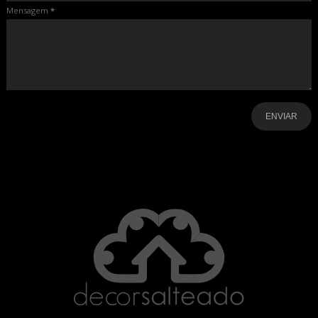
Mensagem
*
-
-
-
-
-