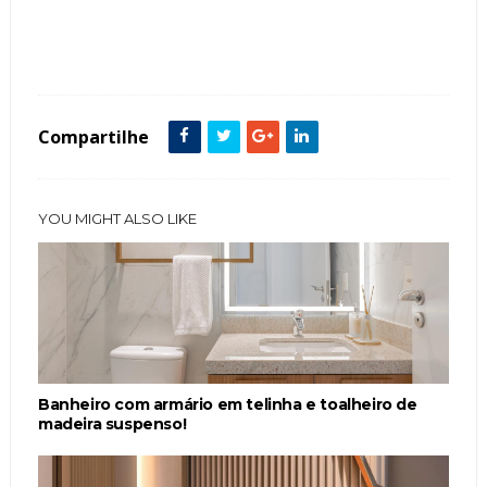
Tags :
cubas
featured
Lavabo
Metais Dourados
Pedras
Toalheiro
Compartilhe
YOU MIGHT ALSO LIKE
Banheiro com armário em telinha e toalheiro de
madeira suspenso!