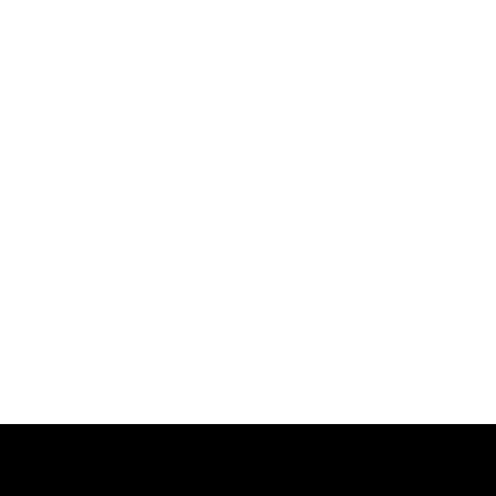
-
-
-