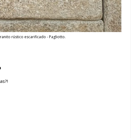
anito rústico escarificado - Pagliotto.
a
as?!