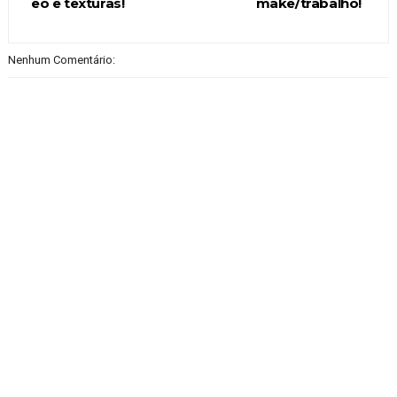
eo e texturas!
make/trabalho!
Nenhum Comentário: