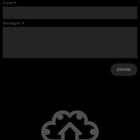
E-mail
*
Mensagem
*
-
-
-
-