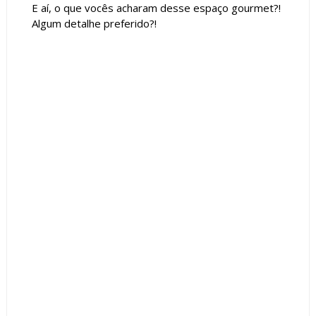
E aí, o que vocês acharam desse espaço gourmet?!
Algum detalhe preferido?!
Tags :
Adesivos
Churrasqueiras
Contemporâneo
Cor Preto
Cores Claras
Espelhos
featured
Geladeiras
ilha
Mármore