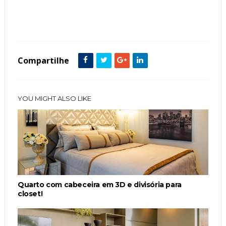
Tags :
Cabeceira
Contemporâneo
Cor Cinza
featured
Home Office
Madeira
painel Parede
Penteadeiras
Quartos
Tv
Compartilhe
YOU MIGHT ALSO LIKE
Quarto com cabeceira em 3D e divisória para
closet!