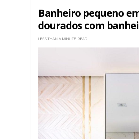
Banheiro pequeno em 
dourados com banhei
LESS THAN A MINUTE
READ