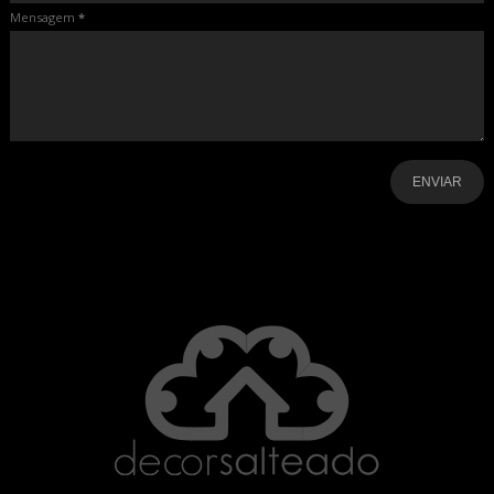
Mensagem
*
-
-
-
-
-