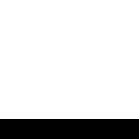
-
-
-