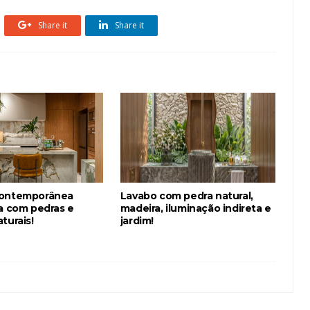
Share it
Share it
contemporânea
Lavabo com pedra natural,
da com pedras e
madeira, iluminação indireta e
turais!
jardim!