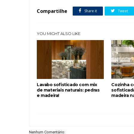
Compartilhe
Share it
Tweet
YOU MIGHT ALSO LIKE
Lavabo sofisticado com mix
Cozinha 
de materiais naturais: pedras
sofistica
e madeira!
madeira na
Nenhum Comentário: