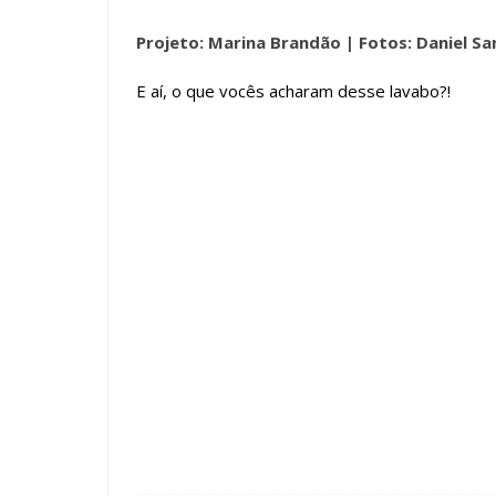
Projeto: Marina Brandão |
Fotos: Daniel Sa
E aí, o que vocês acharam desse lavabo?!
Tags :
featured
Lavabo
Madeira
Pedra