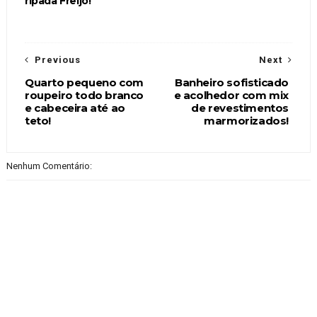
ripada Freijó!
Previous
Next
Quarto pequeno com
Banheiro sofisticado
roupeiro todo branco
e acolhedor com mix
e cabeceira até ao
de revestimentos
teto!
marmorizados!
Nenhum Comentário: